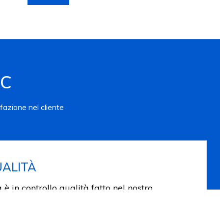
RC
fazione nel cliente
ALITÀ
 è in controllo qualità fatto nel nostro
 con lavatrici secondo norma EN 20471 e
 i diversi controlli