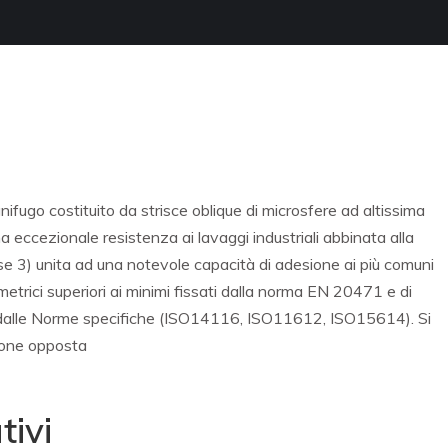
ifugo costituito da strisce oblique di microsfere ad altissima
a eccezionale resistenza ai lavaggi industriali abbinata alla
se 3) unita ad una notevole capacità di adesione ai più comuni
metrici superiori ai minimi fissati dalla norma EN 20471 e di
i dalle Norme specifiche (ISO14116, ISO11612, ISO15614). Si
ione opposta
tivi