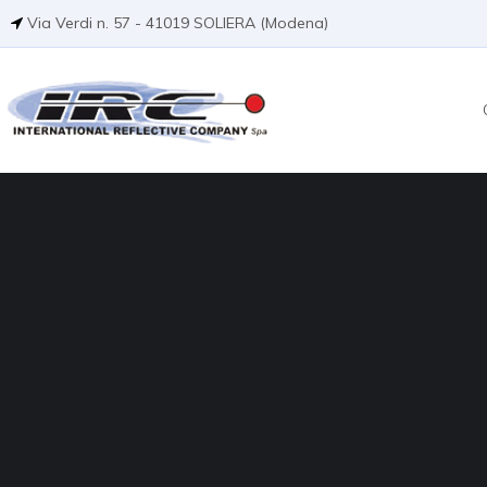
Via Verdi n. 57 - 41019 SOLIERA (Modena)