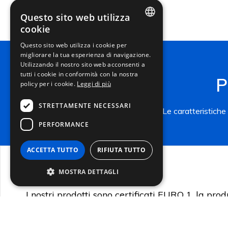
Questo sito web utilizza
cookie
ITALIAN
Questo sito web utilizza i cookie per
migliorare la tua esperienza di navigazione.
ENGLISH
Utilizzando il nostro sito web acconsenti a
FRENCH
tutti i cookie in conformità con la nostra
P
policy per i cookie.
Leggi di più
GERMAN
STRETTAMENTE NECESSARI
Le caratteristiche
PERFORMANCE
ACCETTA TUTTO
RIFIUTA TUTTO
MADE IN ITALY
MOSTRA DETTAGLI
I nostri prodotti sono certificati EURO 1, la pro
fatta in Italia
Strettamente necessari
Performance
I cookie strettamente necessari consentono le