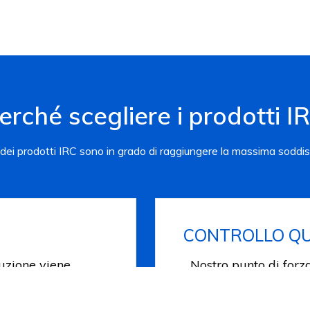
erché scegliere i prodotti I
 dei prodotti IRC sono in grado di raggiungere la massima soddis
CONTROLLO QU
duzione viene
Nostro punto di forza
laboratorio interno
altre attrezzature per