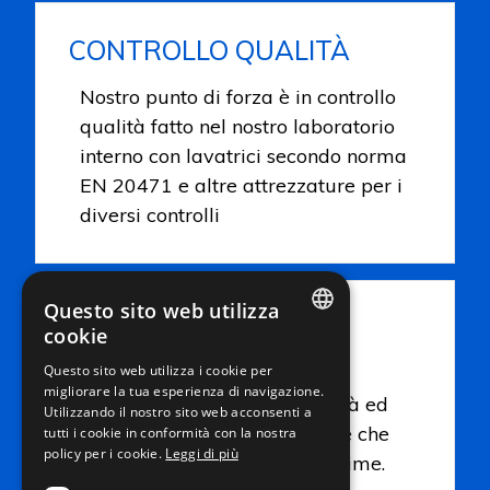
CONTROLLO QUALITÀ
Nostro punto di forza è in controllo
qualità fatto nel nostro laboratorio
interno con lavatrici secondo norma
EN 20471 e altre attrezzature per i
diversi controlli
Questo sito web utilizza
ATTENZIONE
cookie
ALL'AMBIENTE
ITALIAN
Questo sito web utilizza i cookie per
migliorare la tua esperienza di navigazione.
ENGLISH
Grande attenzione alla qualità ed
Utilizzando il nostro sito web acconsenti a
al ambiente sia in produzione che
FRENCH
tutti i cookie in conformità con la nostra
policy per i cookie.
Leggi di più
nella ricerca delle materie prime.
GERMAN