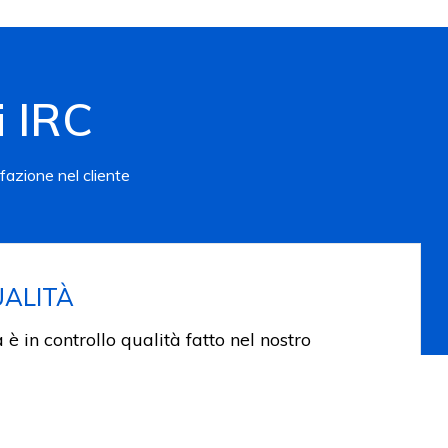
i IRC
fazione nel cliente
ALITÀ
 è in controllo qualità fatto nel nostro
 con lavatrici secondo norma EN 20471 e
 i diversi controlli