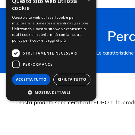
Questo sito web utilizza
cookie
ITALIAN
Questo sito web utilizza i cookie per
migliorare la tua esperienza di navigazione.
ENGLISH
Utilizzando il nostro sito web acconsenti a
Perc
FRENCH
tutti i cookie in conformità con la nostra
policy per i cookie.
Leggi di più
GERMAN
Le caratteristiche
STRETTAMENTE NECESSARI
PERFORMANCE
ACCETTA TUTTO
RIFIUTA TUTTO
MADE IN ITALY
MOSTRA DETTAGLI
I nostri prodotti sono certificati EURO 1, la pro
fatta in Italia
Strettamente necessari
Performance
I cookie strettamente necessari consentono le
funzionalità principali del sito web come
l'accesso dell'utente e la gestione dell'account.