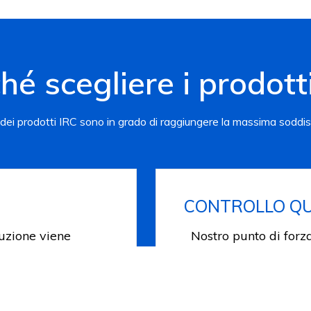
hé scegliere i prodott
 dei prodotti IRC sono in grado di raggiungere la massima soddis
CONTROLLO QU
duzione viene
Nostro punto di forza
laboratorio interno
altre attrezzature per