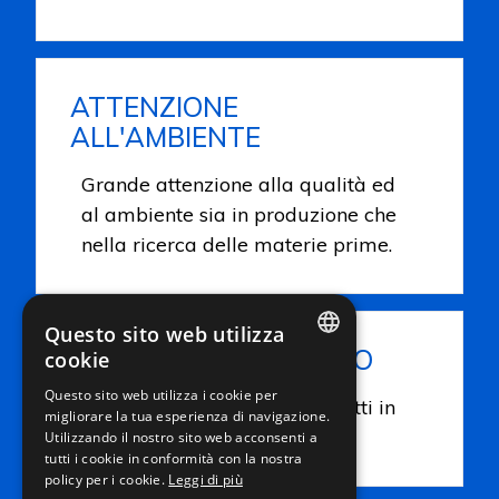
ATTENZIONE
ALL'AMBIENTE
Grande attenzione alla qualità ed
al ambiente sia in produzione che
nella ricerca delle materie prime.
Questo sito web utilizza
CAPACITÀ DI SVILUPPO
cookie
ITALIAN
Questo sito web utilizza i cookie per
Capacità di sviluppare prodotti in
migliorare la tua esperienza di navigazione.
ENGLISH
base alle richieste dei clienti.
Utilizzando il nostro sito web acconsenti a
FRENCH
tutti i cookie in conformità con la nostra
policy per i cookie.
Leggi di più
GERMAN