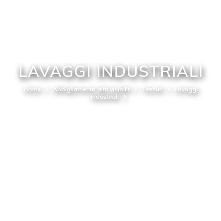
LAVAGGI INDUSTRIALI
Home
Abbigliamento alta visibilit
Tessuti
Lavaggi
industriali