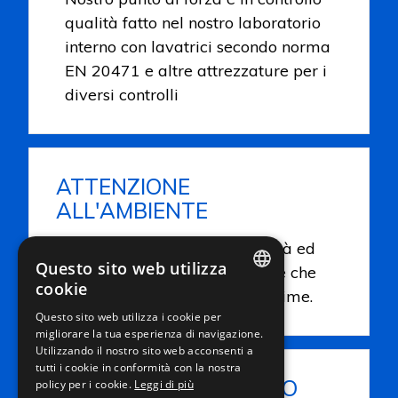
qualità fatto nel nostro laboratorio
interno con lavatrici secondo norma
EN 20471 e altre attrezzature per i
diversi controlli
ATTENZIONE
ALL'AMBIENTE
Grande attenzione alla qualità ed
Questo sito web utilizza
al ambiente sia in produzione che
cookie
nella ricerca delle materie prime.
ITALIAN
Questo sito web utilizza i cookie per
migliorare la tua esperienza di navigazione.
ENGLISH
Utilizzando il nostro sito web acconsenti a
FRENCH
tutti i cookie in conformità con la nostra
CAPACITÀ DI SVILUPPO
policy per i cookie.
Leggi di più
GERMAN