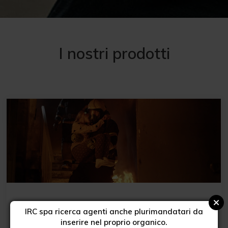
I nostri prodotti
Abbigliamento alta visibilità
IRC spa ricerca agenti anche plurimandatari da
inserire nel proprio organico.