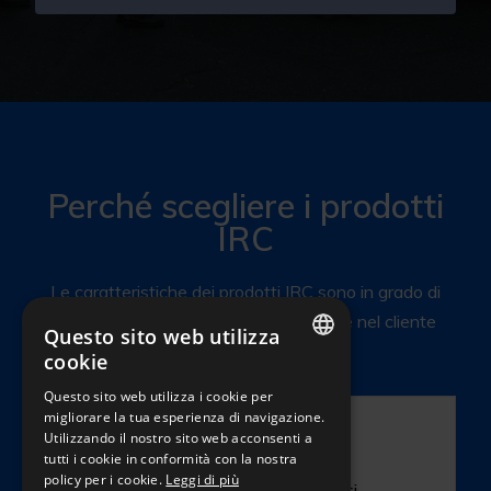
Perché scegliere i prodotti
IRC
Le caratteristiche dei prodotti IRC sono in grado di
raggiungere la massima soddisfazione nel cliente
Questo sito web utilizza
cookie
ITALIAN
Questo sito web utilizza i cookie per
migliorare la tua esperienza di navigazione.
ENGLISH
MADE IN ITALY
Utilizzando il nostro sito web acconsenti a
FRENCH
tutti i cookie in conformità con la nostra
policy per i cookie.
Leggi di più
I nostri prodotti sono certificati