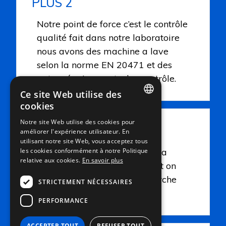
PLUS 2
Notre point de force c’est le contrôle
qualité fait dans notre laboratoire
nous avons des machine a lave
selon la norme EN 20471 et des
autres équipements des contrôle.
Ce site Web utilise des
cookies
ITALIAN
Notre site Web utilise des cookies pour
PLUS 3
améliorer l'expérience utilisateur. En
ENGLISH
utilisant notre site Web, vous acceptez tous
FRENCH
Nous faisons très attention à la
les cookies conformément à notre Politique
relative aux cookies.
En savoir plus
qualité et l’environnement soit on
GERMAN
production soit dans la recherche
STRICTEMENT NÉCESSAIRES
de matière première.
PERFORMANCE
ACCEPTER TOUT
REFUSER TOUT