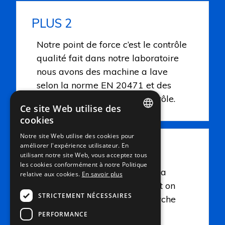
PLUS 2
Notre point de force c’est le contrôle
qualité fait dans notre laboratoire
nous avons des machine a lave
selon la norme EN 20471 et des
autres équipements des contrôle.
Ce site Web utilise des
cookies
ITALIAN
Notre site Web utilise des cookies pour
améliorer l'expérience utilisateur. En
ENGLISH
PLUS 3
utilisant notre site Web, vous acceptez tous
FRENCH
les cookies conformément à notre Politique
Nous faisons très attention à la
relative aux cookies.
En savoir plus
GERMAN
qualité et l’environnement soit on
STRICTEMENT NÉCESSAIRES
production soit dans la recherche
de matière première.
PERFORMANCE