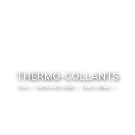
THERMO-COLLANTS
Home
Vetement haut visibilit
Thermo-collants