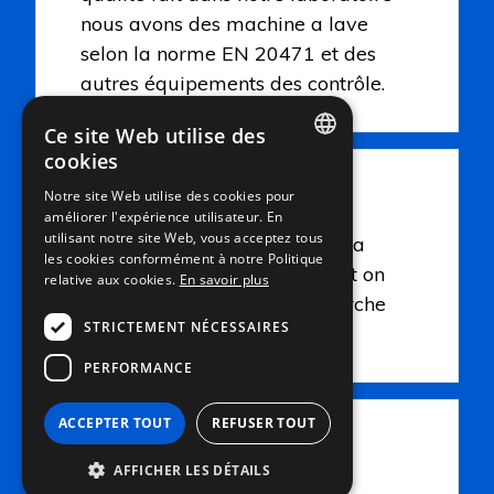
nous avons des machine a lave
selon la norme EN 20471 et des
autres équipements des contrôle.
Ce site Web utilise des
cookies
ITALIAN
PLUS 3
Notre site Web utilise des cookies pour
améliorer l'expérience utilisateur. En
ENGLISH
utilisant notre site Web, vous acceptez tous
Nous faisons très attention à la
FRENCH
les cookies conformément à notre Politique
qualité et l’environnement soit on
relative aux cookies.
En savoir plus
GERMAN
production soit dans la recherche
STRICTEMENT NÉCESSAIRES
de matière première.
PERFORMANCE
ACCEPTER TOUT
REFUSER TOUT
PLUS 4
AFFICHER LES DÉTAILS