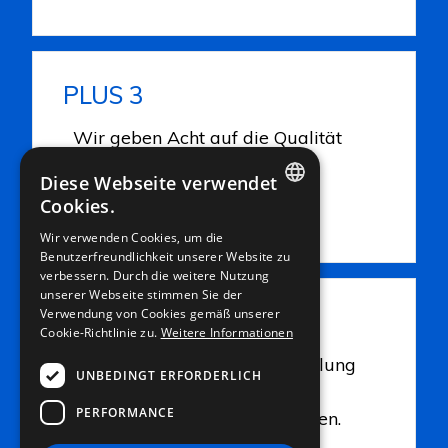
PLUS 3
Wir geben Acht auf die Qualität
und die Umwelt, sei es in der
Diese Webseite verwendet
Produktion wie auch in der
Cookies.
Auswahl des Rohmaterials.
ITALIAN
Wir verwenden Cookies, um die
Benutzerfreundlichkeit unserer Website zu
ENGLISH
verbessern. Durch die weitere Nutzung
FRENCH
unserer Webseite stimmen Sie der
Verwendung von Cookies gemäß unserer
PLUS 4
GERMAN
Cookie-Richtlinie zu.
Weitere Informationen
Die Kapazität für die Entwicklung
UNBEDINGT ERFORDERLICH
von Produkten nach
PERFORMANCE
Kundenwünschen ist vorhanden.