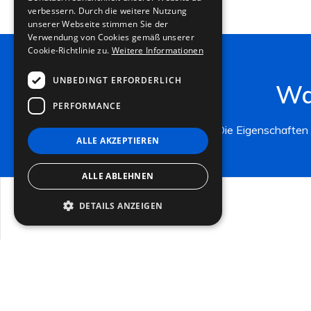
verbessern. Durch die weitere Nutzung
FRENCH
unserer Webseite stimmen Sie der
Verwendung von Cookies gemäß unserer
GERMAN
Cookie-Richtlinie zu.
Weitere Informationen
UNBEDINGT ERFORDERLICH
Wa
PERFORMANCE
Die Eigenschaften 
ALLE AKZEPTIEREN
ALLE ABLEHNEN
DETAILS ANZEIGEN
PLUS 1
Die Produktion erfolgt in Italien, daher erfülle
Unbedingt erforderlich
Performance
die EURO 1 Anforderungen.
Unbedingt erforderliche Cookies ermöglichen
wesentliche Kernfunktionen der Website wie
die Benutzeranmeldung und die