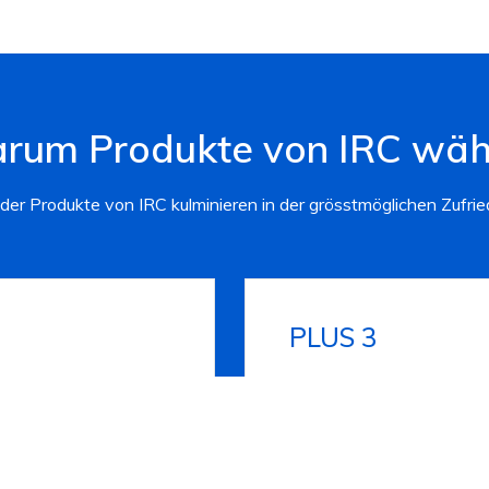
rum Produkte von IRC wäh
der Produkte von IRC kulminieren in der grösstmöglichen Zufri
PLUS 3
n unsere Produkte
Unsere Stärke ist di
mit Waschmaschine
anderen Ausrüstungen