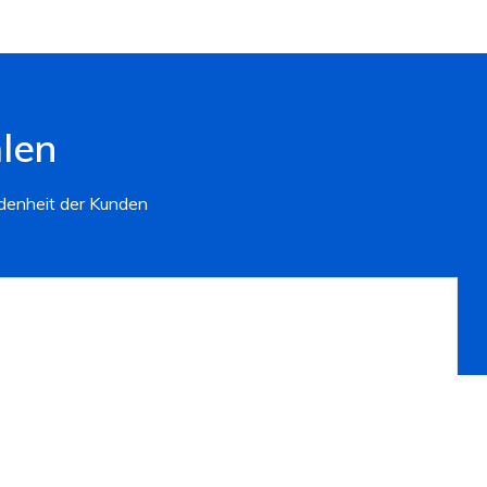
len
edenheit der Kunden
e interne Qualitätskontrolle in unserem Labor
n gemäss der Norm EN 20471 sowie
 für diverse Kontrollen.